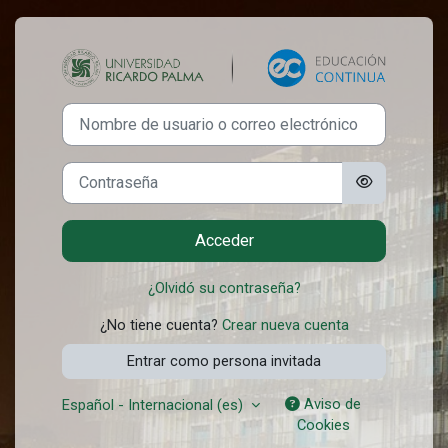
Salta al contenido principal
Entrar a Oficina
Saltar a creación de una nueva cuenta
Nombre de usuario o correo electrónico
Contraseña
Acceder
¿Olvidó su contraseña?
¿No tiene cuenta?
Crear nueva cuenta
Entrar como persona invitada
Aviso de
Español - Internacional ‎(es)‎
Cookies